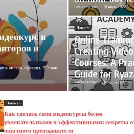
befreeschool
31 июля 2026
Новости
идеокурс в
Online Training
авторов и
Creating Video
Courses: A Prac
тов онлайн-обучения. В Рязани
Guide for Rya
befreeschool
16 июля 2026
Новости
Как сделать свои видеокурсы более
увлекательными и эффективными: секреты о
опытного преподавателя