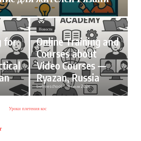
Новости
 for
Online Training and
Courses about
tical
Video Courses —
zan
Ryazan, Russia
befreeschool
11 июля 2026
Уроки плетения кос
т