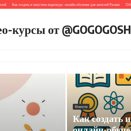
Как создать и запустить видеокурс: онлайн‑обучение для жителей Рязани
Online Tr
ео-курсы от @GOGOGOS
Новости
Как создать и
онлайн‑обуче