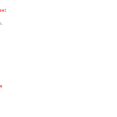
ия:
й,
я