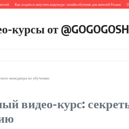
ей
Как создать и запустить видеокурс: онлайн‑обучение для жителей Рязани
Onlin
ео-курсы от @GOGOGOS
ытного менеджера по обучению
ый видео-курс: секрет
нию