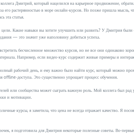
 коллега Дмитрий, который нацелился на карьерное продвижение, обрати
за его растерянностью в море онлайн-курсов. Но позже пришла мысль, ч
ь эта статья.
и цели. Какие навыки вы хотите улучшить или развить? У Дмитрия были о
идания — это значит уже наполовину добиться успеха.
встретить бесчисленное множество курсов, но не все они одинаково хор
ериала. Например, если видео-курс содержит живые примеры и интеракти
полный рабочий день, и ему важно было найти курс, который можно прох
я offline-доступа. Это существенно упрощает процесс обучения.
елей или сообщества может сыграть важную роль. Мой коллега был рад 
жки и мотивации.
зличные курсы, я заметила, что цена не всегда отражает качество. Я пос
очек, я подготовила для Дмитрия некоторые полезные советы. Во-первых,