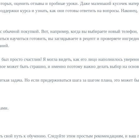
торых, оценить отзывы и пробные уроки. Даже маленький кусочек матер
ддержки курса и узнать, как они готовы ответить на вопросы. Наконец, ч
с обычной покупкой. Вот, например, когда вы выбираете новый телефон, 
аться научиться готовить, вы заглядываете в рецепт и проверяете ингред
аний.
 был просто счастлив! Я могла видеть, как его лицо наполнилось уверенн
вое может быть страшно, и именно поэтому важно делать выбор на основ
егкая задача. Но если придерживаться шага за шагом плана, это может б
ками.
ь свой путь к обучению. Следуйте этим простым рекомендациям, и ваш п