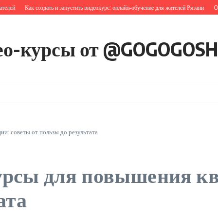
ей
Как создать и запустить видеокурс: онлайн‑обучение для жителей Рязани
Onlin
ео-курсы от @GOGOGOS
и: советы от пользы до результата
урсы для повышения к
ата