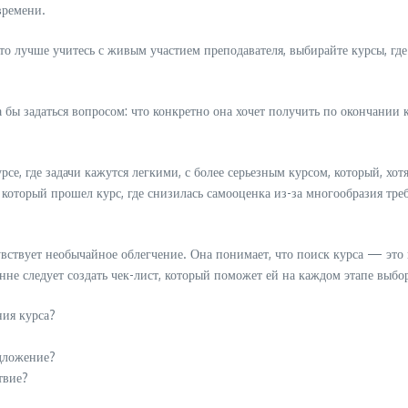
времени.
то лучше учитесь с живым участием преподавателя, выбирайте курсы, гд
 бы задаться вопросом: что конкретно она хочет получить по окончании 
се, где задачи кажутся легкими, с более серьезным курсом, который, хот
который прошел курс, где снизилась самооценка из-за многообразия тре
увствует необычайное облегчение. Она понимает, что поиск курса — это 
Анне следует создать чек-лист, который поможет ей на каждом этапе выбо
ния курса?
едложение?
твие?