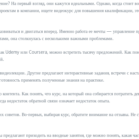
ние? На первый взгляд, они кажутся идеальными. Однако, когда стоит во
проектам в компании, ищете видеокурс для повышения квалификации, эт
 развиваться и двигаться вперед. Именно работа ее мечты — управление 
тами, она столкнулась с несколькими важными проблемами.
как Udemy или Coursera, можно встретить тысячу предложений. Как понят
й.
видеолекции. Другие предлагают интерактивные задания, встречи с нас
е готовность применять полученные знания на практике.
о контента. Как понять, что курс, на который она собирается потратить д
гда недостаток обратной связи означает недостаток опыта.
х советов. Во-первых, выбирая курс, обратите внимание на отзывы. Не с
ы предлагают приходить на вводные занятия, где можно понять, какая час