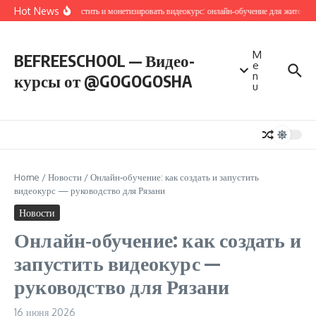
Перейти к содержанию
Hot News
Как запустить и монетизировать видеокурс: онлайн‑обучение для жителей 
M
BEFREESCHOOL — Видео-
e
n
курсы от @GOGOGOSHA
u
Home
/
Новости
/
Онлайн‑обучение: как создать и запустить
видеокурс — руководство для Рязани
Новости
Онлайн‑обучение: как создать и
запустить видеокурс —
руководство для Рязани
16 июня 2026