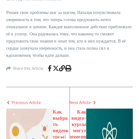
Решив свои проблемы шаг за шагом, Наталья почувствовала
уверенность в том, что теперь готова предложить нечто
уникальное и ценное. Каждое выполненное действие приближало
её к успеху. Она радовалась тому, что наконец-то сможет
предложить свои знания и опыт тем, кто в них нуждается. В её
сердце зазвучала уверенность, и она стала полна сил и
вдохновения, чтобы идти дальше.
Share this Article
Previous Article
Next Article
Как
Как
выбра
видео-
ть
курсы
видеок
могут
урсы:
измени