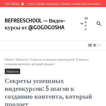
Перейти к содержанию
Hot News
Как запустить и продать видеокурс в Рязани: полный план для авторов и п
M
BEFREESCHOOL — Видео-
e
n
курсы от @GOGOGOSHA
u
Home
/
Новости
/
Секреты успешных видеокурсов: 5 шагов к
созданию контента, который продает
Новости
Секреты успешных
видеокурсов: 5 шагов к
созданию контента, который
продает