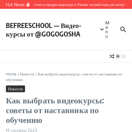
Перейти к содержанию
Hot News
Как запустить и продать видеокурс в Рязани: полный план для авторов и 
M
BEFREESCHOOL — Видео-
e
n
курсы от @GOGOGOSHA
u
Home
/
Новости
/
Как выбрать видеокурсы: советы от наставника по
обучению
Новости
Как выбрать видеокурсы:
советы от наставника по
обучению
19 сентября 2025