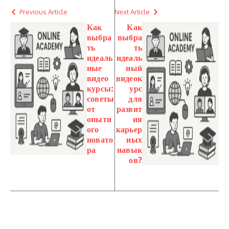
Previous Article
Next Article
Как
Как
выбра
выбра
ть
ть
идеаль
идеаль
ные
ный
видео
видеок
курсы:
урс
советы
для
от
развит
опытн
ия
ого
карьер
новато
ных
ра
навык
ов?