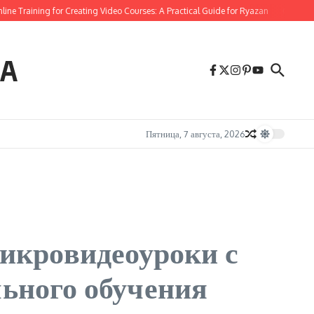
 Training for Creating Video Courses: A Practical Guide for Ryazan
Online Trai
HA
Пятница, 7 августа, 2026
икровидеоуроки с
ьного обучения