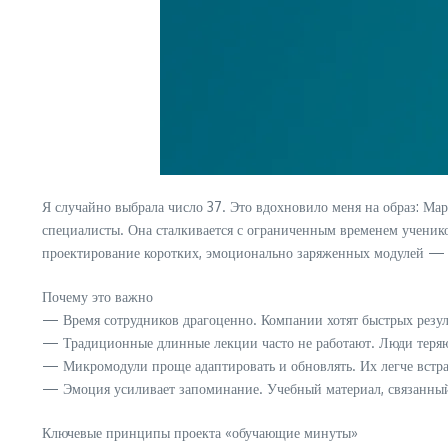
Я случайно выбрала число 37. Это вдохновило меня на образ: Мар
специалисты. Она сталкивается с ограниченным временем ученико
проектирование коротких, эмоционально заряженных модулей — 
Почему это важно
— Время сотрудников драгоценно. Компании хотят быстрых резул
— Традиционные длинные лекции часто не работают. Люди теря
— Микромодули проще адаптировать и обновлять. Их легче встра
— Эмоция усиливает запоминание. Учебный материал, связанный
Ключевые принципы проекта «обучающие минуты»