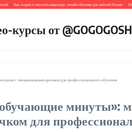
й
Как создать и запустить видеокурс: онлайн‑обучение для жителей Рязани
Online
ео-курсы от @GOGOGOS
еоуроки с эмоциональным крючком для профессионального обучения
«обучающие минуты»: м
ком для профессионал