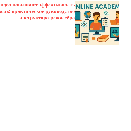
видео повышают эффективность
сов: практическое руководство
инструктора‑режиссёра